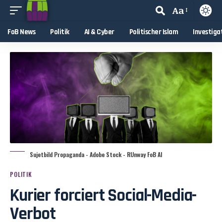
Aa
FoB News
Politik
AI & Cyber
Politischer Islam
Investiga
Sujetbild Propaganda - Adobe Stock - RUnway FoB AI
POLITIK
Kurier forciert Social-Media-
Verbot