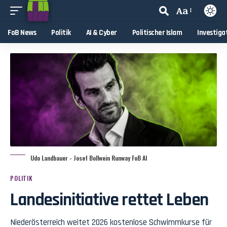
Aa
FoB News
Politik
AI & Cyber
Politischer Islam
Investiga
Udo Landbauer - Josef Bollwein Runway FoB AI
POLITIK
Landesinitiative rettet Leben
Niederösterreich weitet 2026 kostenlose Schwimmkurse für