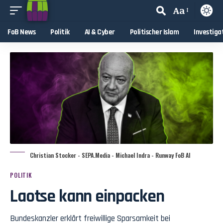
Aa
FoB News
Politik
AI & Cyber
Politischer Islam
Investiga
Christian Stocker - SEPA.Media - Michael Indra - Runway FoB AI
POLITIK
Laotse kann einpacken
Bundeskanzler erklärt freiwillige Sparsamkeit bei