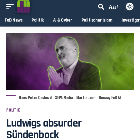
Aa
FoB News
Politik
AI & Cyber
Politischer Islam
Investiga
Hans Peter Doskozil - SEPA.Media - Martin Juen - Runway FoB AI
POLITIK
Ludwigs absurder
Sündenbock