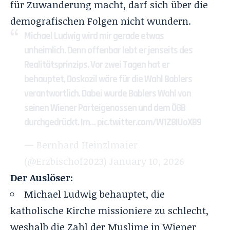
für Zuwanderung macht, darf sich über die
demografischen Folgen nicht wundern.
Michael Ludwig wird mir gerade etwas
unheimlich. Denn offenbar lebt er jenseits des
Realitätsprinzips. Vor zwei Tagen hat er
behauptet, Doskozil wäre für die Wahl Bablers
verantwortlich. Dabei wurde Bablers Wahl von
seinen Wiener Parteigenossen und dem ÖGB
durchgedrückt. Im…
pic.twitter.com/W1Z8IUoXB9
— Bernhard Heinzlmaier
(@Erzbischof2023)
January 10, 2026
Der Auslöser:
Michael Ludwig behauptet, die
katholische Kirche missioniere zu schlecht,
weshalb die Zahl der Muslime in Wiener