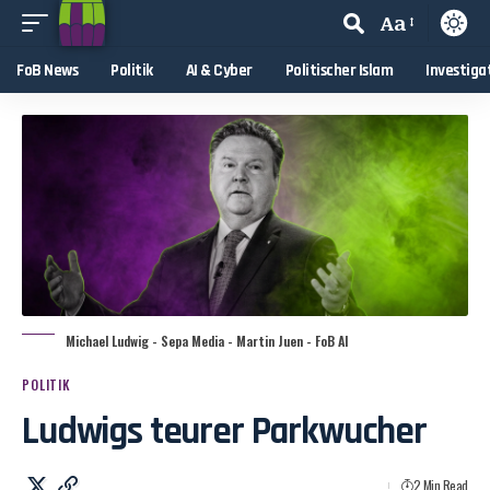
Aa
FoB News
Politik
AI & Cyber
Politischer Islam
Investiga
Michael Ludwig - Sepa Media - Martin Juen - FoB AI
POLITIK
Ludwigs teurer Parkwucher
2 Min Read