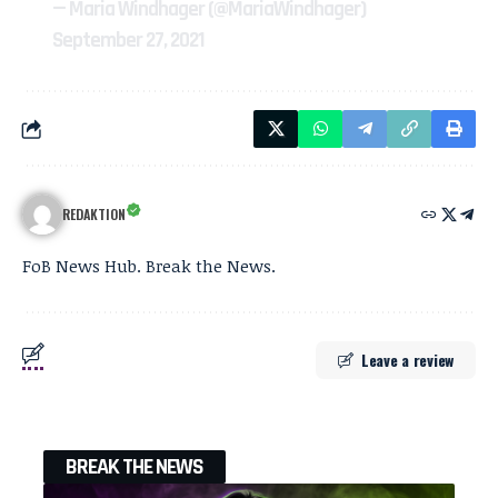
— Maria Windhager (@MariaWindhager)
September 27, 2021
REDAKTION
FoB News Hub. Break the News.
Leave a review
BREAK THE NEWS