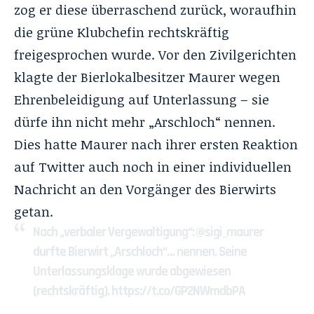
zog er diese überraschend zurück, woraufhin
die grüne Klubchefin rechtskräftig
freigesprochen wurde. Vor den Zivilgerichten
klagte der Bierlokalbesitzer Maurer wegen
Ehrenbeleidigung auf Unterlassung – sie
dürfe ihn nicht mehr „Arschloch“ nennen.
Dies hatte Maurer nach ihrer ersten Reaktion
auf Twitter auch noch in einer individuellen
Nachricht an den Vorgänger des Bierwirts
getan.
Nach „verbaler Vergewaltigung“: ⁦
@sigi_maurer
durfte Bierwirt „Arschloch“… nennen. Seine
Unterlassungsklage wurde abgewiesen
(rechtskräftig).
https://t.co/GP2NWmdbPA