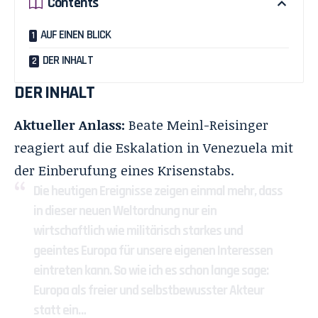
Contents
AUF EINEN BLICK
DER INHALT
DER INHALT
Aktueller Anlass:
Beate Meinl-Reisinger
reagiert auf die Eskalation in Venezuela mit
der Einberufung eines Krisenstabs.
Die heutigen Ereignisse zeigen einmal mehr, dass
in dieser neuen Weltordnung nur ein
wirtschaftlich wie militärisch starkes und
geeintes Europa für unsere eigenen Interessen
eintreten kann. So wie ich es schon lange sage:
Europa als freier und selbstbewusster Akteur
statt ein…