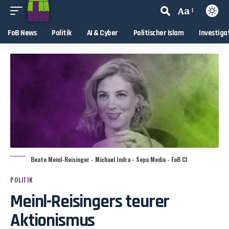
Aa
FoB News
Politik
AI & Cyber
Politischer Islam
Investiga
Beate Meinl-Reisinger - Michael Indra - Sepa Media - FoB CI
POLITIK
Meinl-Reisingers teurer
Aktionismus