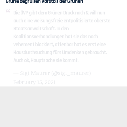
Grüne begrüßen Vorstoß der Grünen
Die ÖVP gibt dem Grünen Druck nach & will nun
auch eine weisungsfreie entpolitisierte oberste
Staatsanwaltschaft. In den
Koalitionsverhandlungen hat sie das noch
vehement blockiert, offenbar hat es erst eine
Hausdurchsuchung fürs Umdenken gebraucht.
Auch ok, Hauptsache sie kommt.
— Sigi Maurer (@sigi_maurer)
February 15, 2021