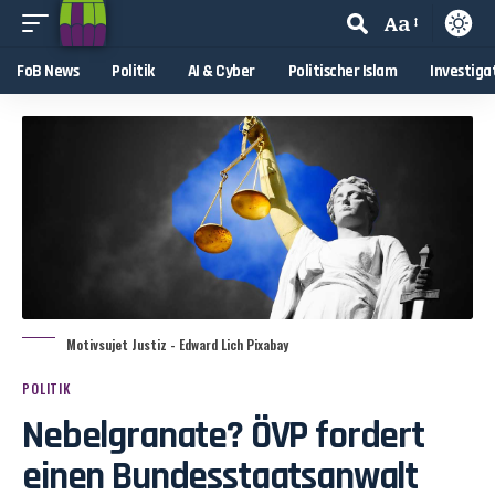
Aa
FoB News
Politik
AI & Cyber
Politischer Islam
Investiga
Motivsujet Justiz - Edward Lich Pixabay
POLITIK
Nebelgranate? ÖVP fordert
einen Bundesstaatsanwalt