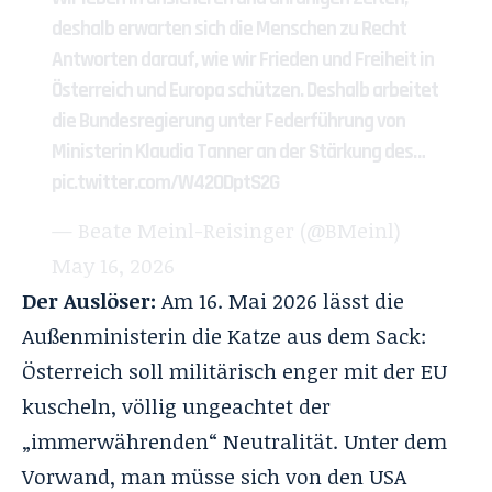
deshalb erwarten sich die Menschen zu Recht
Antworten darauf, wie wir Frieden und Freiheit in
Österreich und Europa schützen. Deshalb arbeitet
die Bundesregierung unter Federführung von
Ministerin Klaudia Tanner an der Stärkung des…
pic.twitter.com/W42ODptS2G
— Beate Meinl-Reisinger (@BMeinl)
May 16, 2026
Der Auslöser:
Am 16. Mai 2026 lässt die
Außenministerin die Katze aus dem Sack:
Österreich soll militärisch enger mit der EU
kuscheln, völlig ungeachtet der
„immerwährenden“ Neutralität. Unter dem
Vorwand, man müsse sich von den USA