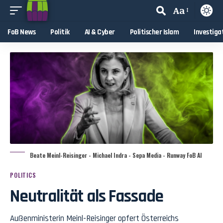
Aa
FoB News
Politik
AI & Cyber
Politischer Islam
Investiga
Beate Meinl-Reisinger - Michael Indra - Sepa Media - Runway FoB AI
POLITICS
Neutralität als Fassade
Außenministerin Meinl-Reisinger opfert Österreichs