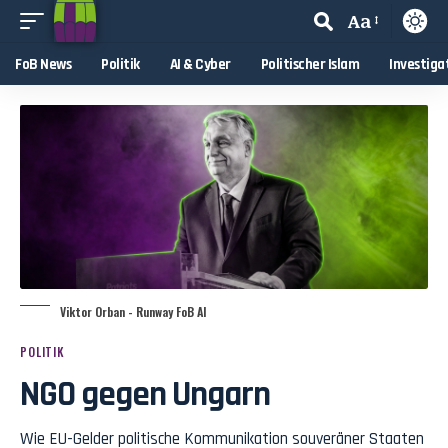
Aa
FoB News
Politik
AI & Cyber
Politischer Islam
Investiga
Viktor Orban - Runway FoB AI
POLITIK
NGO gegen Ungarn
Wie EU-Gelder politische Kommunikation souveräner Staaten