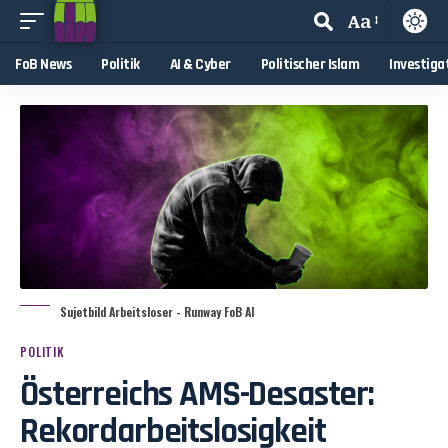
Aa
FoB News
Politik
AI & Cyber
Politischer Islam
Investiga
Sujetbild Arbeitsloser - Runway FoB AI
POLITIK
Österreichs AMS-Desaster:
Rekordarbeitslosigkeit