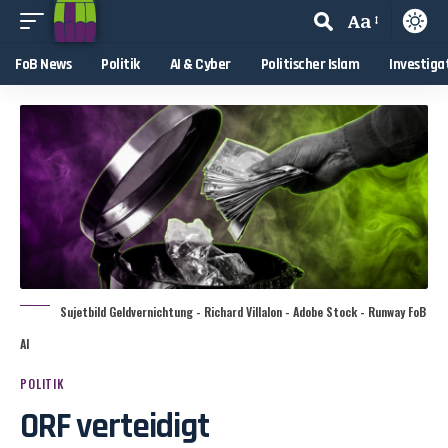
Aa
FoB News
Politik
AI & Cyber
Politischer Islam
Investiga
Sujetbild Geldvernichtung - Richard Villalon - Adobe Stock - Runway FoB
AI
POLITIK
ORF verteidigt