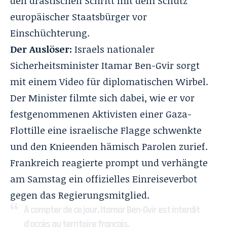
den drastischen Schritt mit dem Schutz
europäischer Staatsbürger vor
Einschüchterung.
Der Auslöser:
Israels nationaler
Sicherheitsminister Itamar Ben-Gvir sorgt
mit einem Video für diplomatischen Wirbel.
Der Minister filmte sich dabei, wie er vor
festgenommenen Aktivisten einer Gaza-
Flottille eine israelische Flagge schwenkte
und den Knieenden hämisch Parolen zurief.
Frankreich reagierte prompt und verhängte
am Samstag ein offizielles Einreiseverbot
gegen das Regierungsmitglied.
À compter de ce jour, Itamar Ben-Gvir est interdit
d'accès au territoire français.