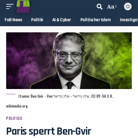
Aa
FoB News
Politik
AI & Cyber
Politischer Islam
Investiga
Itamar Ben Gvir - Von אלון נוריאל - אלון נוריאל, CC BY-SA 3.0,
wikimedia.org
POLITICS
Paris sperrt Ben-Gvir