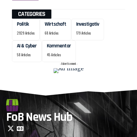
CATEGORIES
Politik
Wirtschaft
Investigativ
2929 Articles
68 Articles
179 Articles
AI & Cyber
Kommentar
58 Articles
45 Articles
- Advertisement -
FoB News Hub