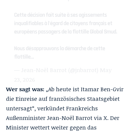
Cette décision fait suite à ses agissements
inqualifiables à l'égard de citoyens français et
européens passagers de la flottille Global Smud.
Nous désapprouvons la démarche de cette
flottille…
— Jean-Noël Barrot (@jnbarrot)
May
23, 2026
Wer sagt was:
„Ab heute ist Itamar Ben-Gvir
die Einreise auf französisches Staatsgebiet
untersagt“, verkündet Frankreichs
Außenminister Jean-Noël Barrot via X. Der
Minister wettert weiter gegen das