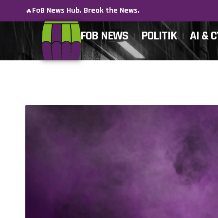
FoB News Hub. Break the News.
🔥
FOB NEWS
POLITIK
AI & 