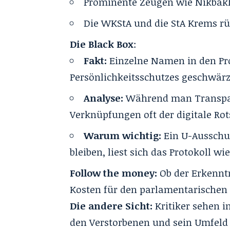
Prominente Zeugen wie Nikbakhs
Die WKStA und die StA Krems rü
Die Black Box
:
Fakt:
Einzelne Namen in den Pr
Persönlichkeitsschutzes geschwärz
Analyse:
Während man Transpare
Verknüpfungen oft der digitale Rots
Warum wichtig:
Ein U-Ausschu
bleiben, liest sich das Protokoll wi
Follow the money:
Ob der Erkennt
Kosten für den parlamentarischen A
Die andere Sicht:
Kritiker sehen i
den Verstorbenen und sein Umfeld 