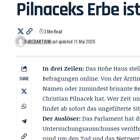
Pilnaceks Erbe ist
3 Min Read
By
REDAKTION
Last updated: 11. Mai 2026
In drei Zeilen:
Das Hohe Haus stellt
Befragungen online. Von der Ärztin
SHARE
Namen oder zumindest brisante B
Christian Pilnacek
hat. Wer Zeit un
findet ab sofort das ungefilterte S
Der Auslöser:
Das Parlament hat di
Untersuchungsausschusses veröffe
rund um den Tod und das Netzwerk