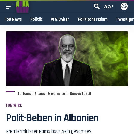
Aa
FoB News
Politik
AI & Cyber
Politischer Islam
Investiga
Edi Rama - Albanian Government - Runwqy FoB AI
FOB WIRE
Polit-Beben in Albanien
Premierminister Rama baut sein gesamtes