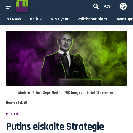
Aa
FoB News
Politik
AI & Cyber
Politischer Islam
Investiga
Wladimir Putin - Sepa Media - PHC Images - Daniel Chesterton -
Runway FoB AI
POLITIK
Putins eiskalte Strategie