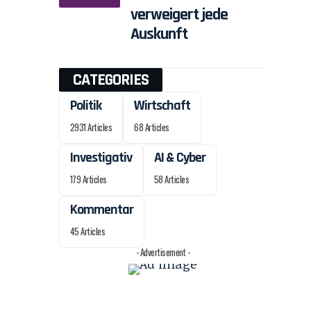
verweigert jede
Auskunft
CATEGORIES
Politik
Wirtschaft
2931 Articles
68 Articles
Investigativ
AI & Cyber
179 Articles
58 Articles
Kommentar
45 Articles
- Advertisement -