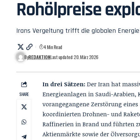
Rohölpreise expl
Irans Vergeltung trifft die globalen Energi
4 Min Read
By
REDAKTION
Last updated: 20. März 2026
In drei Sätzen:
Der Iran hat massi
Energieanlagen in Saudi-Arabien, 
SHARE
vorangegangene Zerstörung eines e
koordinierten Drohnen- und Raket
Raffinerien in Brand und führten z
Aktienmärkte sowie der Ölversorg