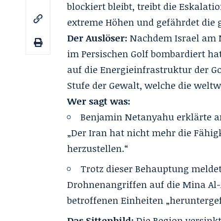
blockiert bleibt, treibt die Eskalat
extreme Höhen und gefährdet die gl
Der Auslöser:
Nachdem Israel am M
im Persischen Golf bombardiert hat
auf die Energieinfrastruktur der G
Stufe der Gewalt, welche
die weltw
Wer sagt was:
Benjamin Netanyahu erklärte am
„Der Iran hat nicht mehr die Fähig
herzustellen.“
Trotz dieser Behauptung meldet
Drohnenangriffen auf die Mina Al-
betroffenen Einheiten „herunterge
Das Sittenbild:
Die Region versinkt