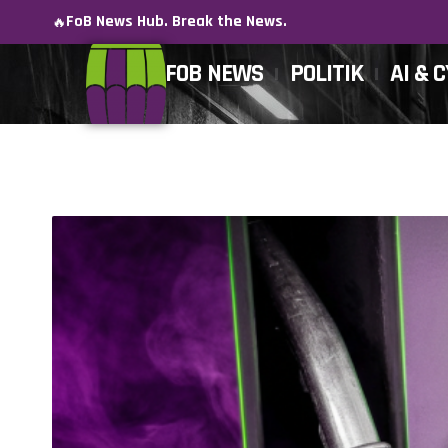
FoB News Hub. Break the News.
🔥
FOB NEWS
POLITIK
AI & 