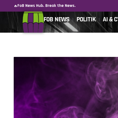
FoB News Hub. Break the News.
🔥
FOB NEWS
POLITIK
AI & 