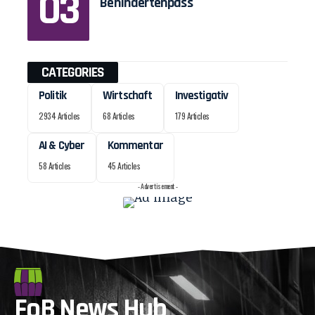
Behindertenpass
CATEGORIES
Politik
Wirtschaft
Investigativ
2934 Articles
68 Articles
179 Articles
AI & Cyber
Kommentar
58 Articles
45 Articles
- Advertisement -
FoB News Hub