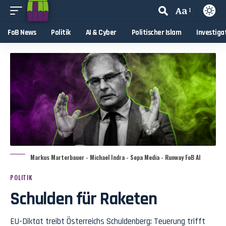
Aa
FoB News
Politik
AI & Cyber
Politischer Islam
Investiga
Markus Marterbauer - Michael Indra - Sepa Media - Runway FoB AI
POLITIK
Schulden für Raketen
EU-Diktat treibt Österreichs Schuldenberg: Teuerung trifft