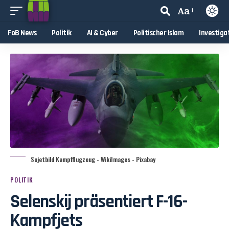
Aa
FoB News
Politik
AI & Cyber
Politischer Islam
Investiga
Sujetbild Kampfflugzeug - WikiImages - Pixabay
POLITIK
Selenskij präsentiert F-16-
Kampfjets