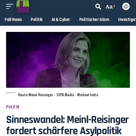
Aa
FoB News
Politik
AI & Cyber
Politischer Islam
Investiga
Beate Meinl-Reisinger - SEPA.Media - Michael Indra
POLITIK
Sinneswandel: Meinl-Reisinger
fordert schärfere Asylpolitik