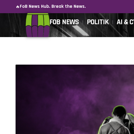
FoB News Hub. Break the News.
🔥
FOB NEWS
POLITIK
AI & 