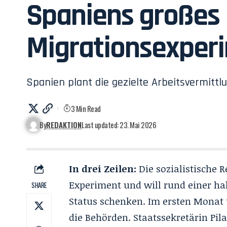
Spaniens großes
Migrationsexper
Spanien plant die gezielte Arbeitsvermittlun
3 Min Read
By
REDAKTION
Last updated: 23. Mai 2026
In drei Zeilen:
Die sozialistische 
Experiment und will rund einer ha
SHARE
Status schenken
. Im ersten Monat 
die Behörden
. Staatssekretärin Pil