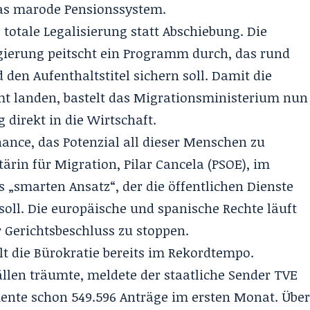
das marode Pensionssystem
.
 totale Legalisierung statt Abschiebung. Die
egierung peitscht ein Programm durch, das rund
 den Aufenthaltstitel sichern soll. Damit die
mt landen, bastelt das Migrationsministerium nun
 direkt in die Wirtschaft.
hance, das Potenzial all dieser Menschen zu
ärin für Migration, Pilar Cancela (PSOE), im
ls „smarten Ansatz“, der die öffentlichen Dienste
soll
. Die europäische und spanische Rechte läuft
r Gerichtsbeschluss zu stoppen
.
lt die Bürokratie bereits im Rekordtempo.
llen träumte, meldete der staatliche Sender TVE
ente schon 549.596 Anträge im ersten Monat. Übe