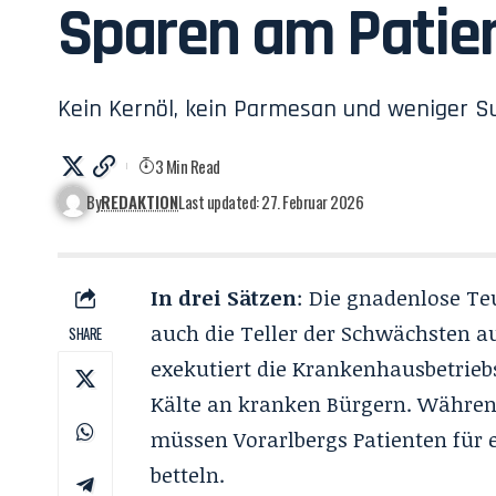
Sparen am Patie
Kein Kernöl, kein Parmesan und weniger S
3 Min Read
By
REDAKTION
Last updated: 27. Februar 2026
In drei Sätzen
: Die gnadenlose Te
auch die Teller der Schwächsten a
SHARE
exekutiert die Krankenhausbetriebs
Kälte an kranken Bürgern. Während 
müssen Vorarlbergs Patienten für e
betteln.