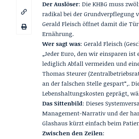
Der Auslöser
: Die KHBG muss zwöl
radikal bei der Grundverpflegung 
Gerald Fleisch öffnet damit die Tü
Ernährung.
Wer sagt was
: Gerald Fleisch (Ges
„Jeder Euro, den wir einsparen ist
lediglich Abfall vermeiden und ei
Thomas Steurer (Zentralbetriebsrat
an der falschen Stelle gespart“‚. D
Lebenshaltungskosten geprägt, wäh
Das Sittenbild
: Dieses Systemvers
Management-Narrativ und der harte
Glashaus kürzt einfach beim Patie
Zwischen den Zeilen
: