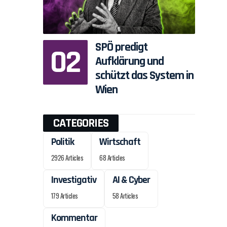
SPÖ predigt
Aufklärung und
schützt das System in
Wien
CATEGORIES
n
Politik
Wirtschaft
2926 Articles
68 Articles
Investigativ
AI & Cyber
179 Articles
58 Articles
Kommentar