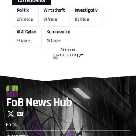
CATEGORIES
Politik
Wirtschaft
Investigativ
2931 Articles
68 Articles
179 Articles
AI & Cyber
Kommentar
58 Articles
45 Articles
- Advertisement -
FoB News Hub
Politik