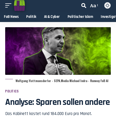
Aa
FoB News
Politik
AI & Cyber
Politischer Islam
Investiga
Wolfgang Hattmansdorfer - SEPA.Media Michael Indra - Runway FoB AI
POLITICS
Analyse: Sparen sollen andere
Das Kabinett kostet rund 184.000 Euro pro Monat.