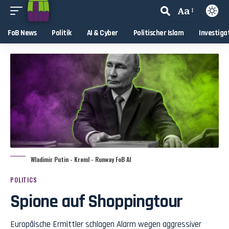
Aa
FoB News
Politik
AI & Cyber
Politischer Islam
Investiga
Wladimir Putin - Kreml - Runway FoB AI
POLITICS
Spione auf Shoppingtour
Europäische Ermittler schlagen Alarm wegen aggressiver