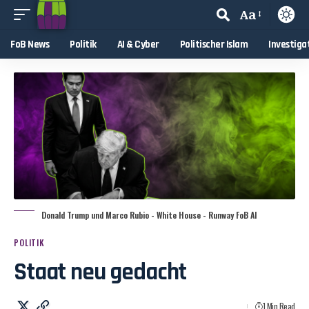
Aa
FoB News
Politik
AI & Cyber
Politischer Islam
Investiga
Donald Trump und Marco Rubio - White House - Runway FoB AI
POLITIK
Staat neu gedacht
1 Min Read