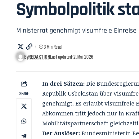
Symbolpolitik st
Ministerrat genehmigt visumfreie Einreise
3 Min Read
By
REDAKTION
Last updated: 2. Mai 2026
In drei Sätzen:
Die Bundesregieru
Republik Usbekistan über Visumfre
SHARE
genehmigt. Es erlaubt visumfreie E
Abkommen tritt jedoch nur in Kraf
Mobilitätspartnerschaft gleichzeitig
Der Auslöser:
Bundesministerin Bea