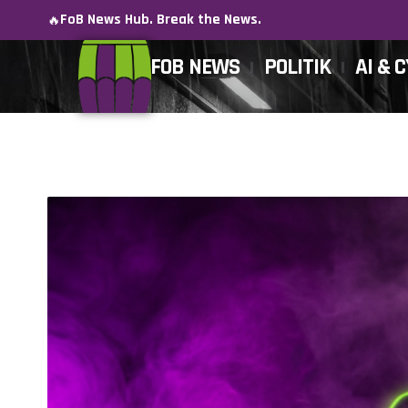
FoB News Hub. Break the News.
🔥
FOB NEWS
POLITIK
AI & 