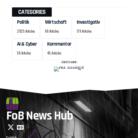
CATEGORIES
Politik
Wirtschaft
Investigativ
2925 Articles
68 Articles
179 Articles
AI & Cyber
Kommentar
58 Articles
45 Articles
- Advertisement -
FoB News Hub