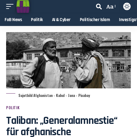
Aa
FoB News
Politik
AI & Cyber
Politischer Islam
Investiga
Sujetbild Afghanistan - Kabul - Jana - Pixabay
POLITIK
Taliban: „Generalamnestie“
für afghanische