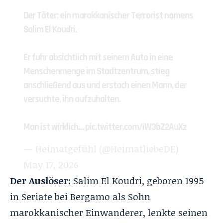
Der Täter: ein marokkanischer Terrorist namens
Salim El Koudri.
Er fuhr absichtlich mit seinem Auto in eine
Menschenmenge im Stadtzentrum, stieg
anschließend aus und erstach einen Mann, der
versuchte, ihn aufzuhalten.
Man ist wirklich…
pic.twitter.com/iW3bZ2AuXz
— Heimatgefühl (@HeimatliebeDE)
May 17, 2026
Der Auslöser:
Salim El Koudri, geboren 1995
in Seriate bei Bergamo als Sohn
marokkanischer Einwanderer, lenkte seinen