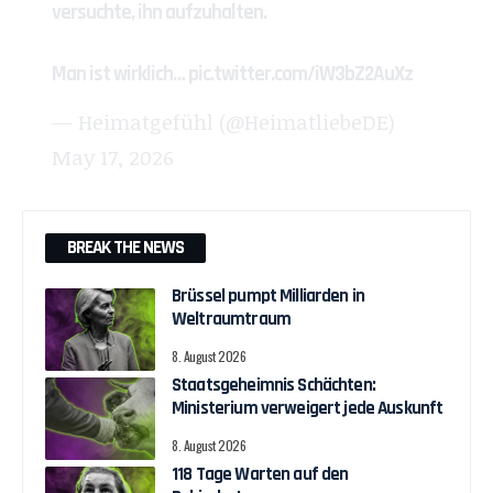
versuchte, ihn aufzuhalten.
Man ist wirklich…
pic.twitter.com/iW3bZ2AuXz
— Heimatgefühl (@HeimatliebeDE)
May 17, 2026
BREAK THE NEWS
Brüssel pumpt Milliarden in
Weltraumtraum
8. August 2026
Staatsgeheimnis Schächten:
Ministerium verweigert jede Auskunft
8. August 2026
118 Tage Warten auf den