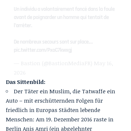
Un individu a volontairement foncé dans la foule
avant de poignarder un homme qui tentait de
l’arrêter.
De nombreux secours sont sur place.…
pic.twitter.com/PxoC7kwxgj
— Bastion (@BastionMediaFR)
May 16,
2026
Das Sittenbild:
Der Täter ein Muslim, die Tatwaffe ein
Auto – mit erschütternden Folgen für
friedlich in Europas Städten lebende
Menschen: Am 19. Dezember 2016 raste in
Berlin Anis Amri (ein abgelehnter