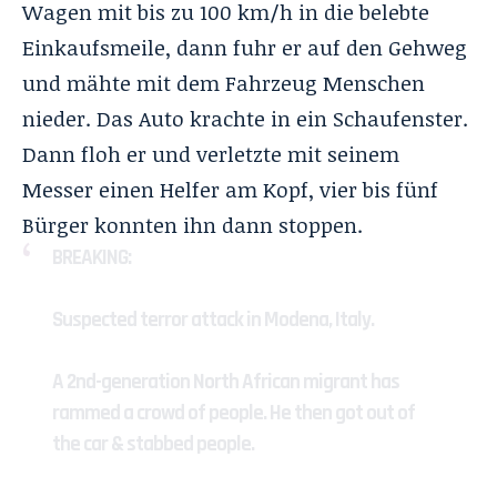
Wagen mit bis zu 100 km/h in die belebte
Einkaufsmeile, dann fuhr er auf den Gehweg
und mähte mit dem Fahrzeug Menschen
nieder. Das Auto krachte in ein Schaufenster.
Dann floh er und verletzte mit seinem
Messer einen Helfer am Kopf, vier bis fünf
Bürger konnten ihn dann stoppen.
BREAKING:
Suspected terror attack in Modena, Italy.
A 2nd-generation North African migrant has
rammed a crowd of people. He then got out of
the car & stabbed people.