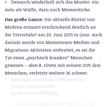
Dennoch wiederholt sich das Muster: ein
Auto als Waffe, dazu noch Messerstiche.
Das große Ganze:
Die aktuelle Bluttat von
Modena erinnert erschreckend deutlich an
die Terrorfahrt am 20. Juni 2015 in Graz: Auch
damals wurde von Mainstream-Medien und
Migrations-Aktivisten verbreitet, es sei die
Tat eines „psychisch kranken“ Menschen
gewesen – Alen R. tötete mit seinem SUV drei
Menschen, verletzte weitere 36 schwer.
Otro ángulo del atentado en Módena, Italia.
https://t.co/soJBwrYUPR
pic.twitter.com/r0h3U2ZjXy
— Dani Lerer (@danilerer)
May 16, 2026