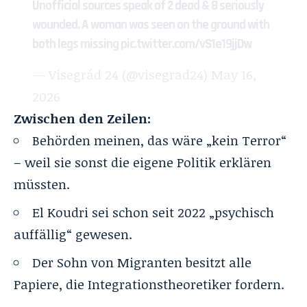
Unofficial sources speak of 2 dead & 8 seriously
wounded. A woman was seen on the ground with
both legs missing
pic.twitter.com/vS1e19jjDw
— Visegrád 24 (@visegrad24)
May 16,
2026
Zwischen den Zeilen:
Behörden meinen, das wäre „kein Terror“
– weil sie sonst die eigene Politik erklären
müssten.
El Koudri sei schon seit 2022 „psychisch
auffällig“ gewesen.
Der Sohn von Migranten besitzt alle
Papiere, die Integrationstheoretiker fordern.