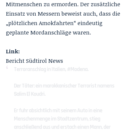
Mitmenschen zu ermorden. Der zusätzliche
Einsatz von Messern beweist auch, dass die
„plötzlichen Amokfahrten“ eindeutig
geplante Mordanschläge waren.
Link:
Bericht Südtirol News
Terroranschlag in Italien,
#Modena
.
Der Täter: ein marokkanischer Terrorist namens
Salim El Koudri.
Er fuhr absichtlich mit seinem Auto in eine
Menschenmenge im Stadtzentrum, stieg
anschließend aus und erstach einen Mann, der