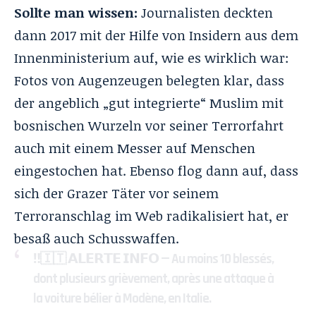
Sollte man wissen:
Journalisten deckten
dann 2017 mit der Hilfe von Insidern aus dem
Innenministerium auf, wie es wirklich war:
Fotos von Augenzeugen belegten klar, dass
der angeblich „gut integrierte“ Muslim mit
bosnischen Wurzeln vor seiner Terrorfahrt
auch mit einem Messer auf Menschen
eingestochen hat. Ebenso flog dann auf, dass
sich der Grazer Täter vor seinem
Terroranschlag im Web radikalisiert hat, er
besaß auch Schusswaffen.
‼️🇮🇹 𝗔𝗟𝗘𝗥𝗧𝗘 𝗜𝗡𝗙𝗢 — Au moins 10 blessés,
dont plusieurs grièvement, après une attaque à
la voiture bélier à Modène, en Italie.