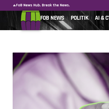
FoB News Hub. Break the News.
🔥
FOB NEWS
POLITIK
AI & 