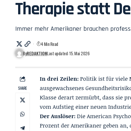
Therapie statt D
Immer mehr Amerikaner brauchen profession
4 Min Read
By
REDAKTION
Last updated: 15. Mai 2026
In drei Zeilen:
Politik ist für viel
ausgewachsenes Gesundheitsrisiko.
SHARE
Klasse derart zermürbt, dass sie pr
vom Aufstieg einer neuen Industrie
Der Auslöser:
Die American Psychol
Prozent der Amerikaner geben an, da