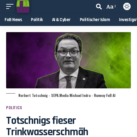
Aa
FoB News
Politik
AI & Cyber
Politischer Islam
Investiga
Norbert Totschnig - SEPA.Media Michael Indra - Runway FoB AI
POLITICS
Totschnigs fieser
Trinkwasserschmäh