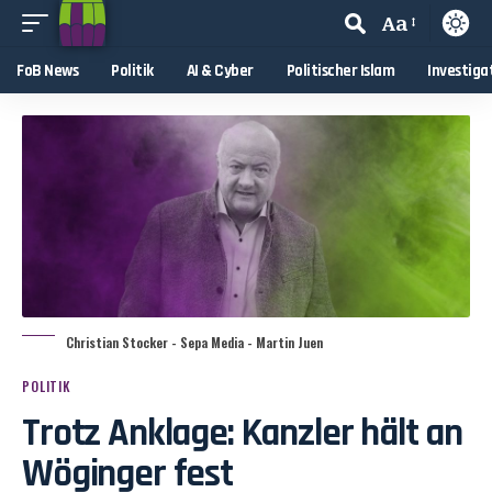
Aa
FoB News
Politik
AI & Cyber
Politischer Islam
Investiga
Christian Stocker - Sepa Media - Martin Juen
POLITIK
Trotz Anklage: Kanzler hält an
Wöginger fest