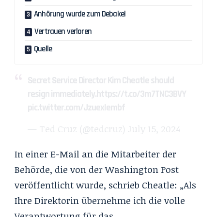
Anhörung wurde zum Debakel
Vertrauen verloren
Quelle
Secret Service Director Kim Cheatle should
resign immediately.
https://t.co/3m7TNC3BVY
pic.twitter.com/JzuexIembf
— Ted Cruz (@tedcruz)
July 15, 2024
In einer E-Mail an die Mitarbeiter der
Behörde, die von der Washington Post
veröffentlicht wurde, schrieb Cheatle: „Als
Ihre Direktorin übernehme ich die volle
Verantwortung für das