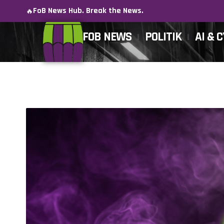
FoB News Hub. Break the News.
🔥
FOB NEWS
POLITIK
AI & 