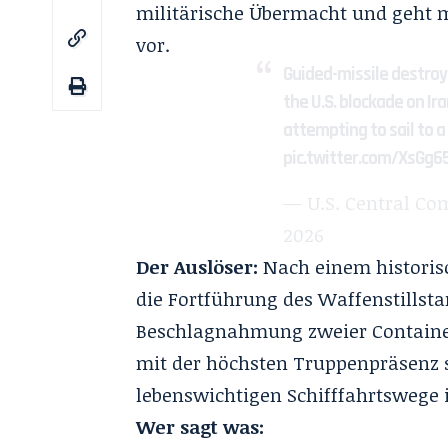
militärische Übermacht und geht m
vor.
Guided-missile destroy
the U.S. blockade on Ir
attempting to sail to a p
pic.twitter.com/XsGg6
— U.S. Central 
2026
Der Auslöser:
Nach einem historis
die Fortführung des Waffenstillsta
Beschlagnahmung zweier Container
mit der höchsten Truppenpräsenz s
lebenswichtigen Schifffahrtswege 
Wer sagt was: