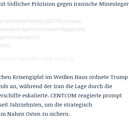
it tödlicher Präzision gegen iranische Minenleger
er USS Rafael Peralta (DDG 115) enforces
anian ports against an Iranian-flagged ship
ort in Iran, April 24.
5nXt2
Command (@CENTCOM)
April 25,
chen Krisengipfel im Weißen Haus ordnete Trump
nds an, während der Iran die Lage durch die
schiffe eskalierte. CENTCOM reagierte prompt
eit Jahrzehnten, um die strategisch
im Nahen Osten zu sichern.