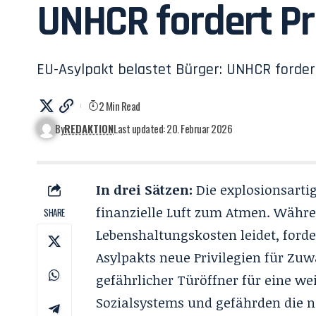
UNHCR fordert Pr
EU-Asylpakt belastet Bürger: UNHCR forde
2 Min Read
By
REDAKTION
Last updated: 20. Februar 2026
In drei Sätzen:
Die explosionsarti
finanzielle Luft zum Atmen. Währe
SHARE
Lebenshaltungskosten leidet, for
Asylpakts neue Privilegien für Zuw
gefährlicher Türöffner für eine we
Sozialsystems und gefährden die n