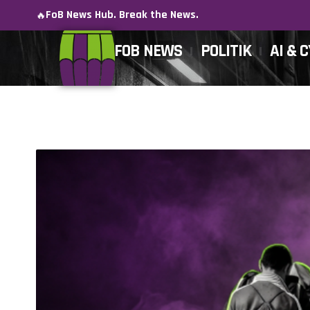
FoB News Hub. Break the News.
🔥
FOB NEWS
POLITIK
AI & 