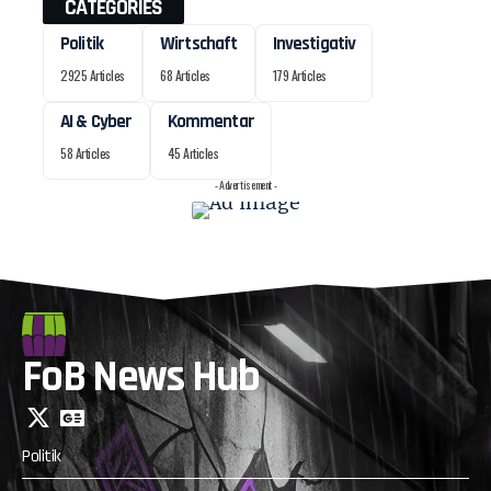
CATEGORIES
Politik
Wirtschaft
Investigativ
2925 Articles
68 Articles
179 Articles
AI & Cyber
Kommentar
58 Articles
45 Articles
- Advertisement -
FoB News Hub
Politik