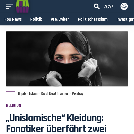
Aa
FoB News
Politik
AI & Cyber
Politischer Islam
Investiga
Hijab - Islam - Rizal Deathrasher - Pixabay
RELIGION
„Unislamische“ Kleidung:
Fanatiker überfährt zwei