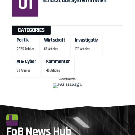
schützt das System in Wien
CATEGORIES
Politik
Wirtschaft
Investigativ
2925 Articles
68 Articles
179 Articles
AI & Cyber
Kommentar
58 Articles
45 Articles
- Advertisement -
FoB News Hub