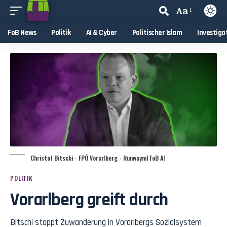
Aa
FoB News
Politik
AI & Cyber
Politischer Islam
Investiga
Christof Bitschi - FPÖ Vorarlberg - Runwayml FoB AI
POLITIK
Vorarlberg greift durch
Bitschi stoppt Zuwanderung in Vorarlbergs Sozialsystem