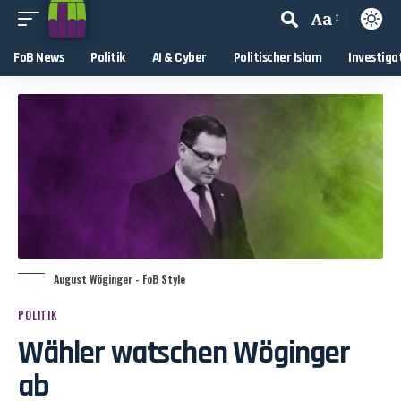
Aa
FoB News
Politik
AI & Cyber
Politischer Islam
Investiga
August Wöginger - FoB Style
POLITIK
Wähler watschen Wöginger
ab