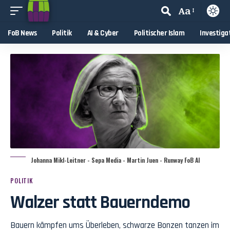
Aa
FoB News
Politik
AI & Cyber
Politischer Islam
Investiga
Johanna Mikl-Leitner - Sepa Media - Martin Juen - Runway FoB AI
POLITIK
Walzer statt Bauerndemo
Bauern kämpfen ums Überleben, schwarze Bonzen tanzen im