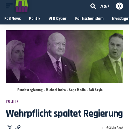
Aa
FoB News
Politik
AI & Cyber
Politischer Islam
Investiga
Bundesregierung - Michael Indra - Sepa Media - FoB Style
POLITIK
Wehrpflicht spaltet Regierung
3 Min Read