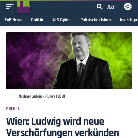
Aa
FoB News
Politik
AI & Cyber
Politischer Islam
Investiga
Michael Ludwig - Runwy FoB AI
POLITIK
Wien: Ludwig wird neue
Verschärfungen verkünden