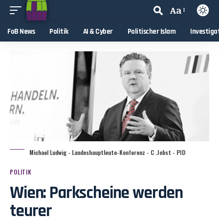
Aa
FoB News
Politik
AI & Cyber
Politischer Islam
Investiga
Michael Ludwig - Landeshauptleute-Konferenz - C .Jobst - PID
POLITIK
Wien: Parkscheine werden
teurer