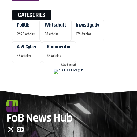
CATEGORIES
Politik
Wirtschaft
Investigativ
2929 Articles
68 Articles
179 Articles
AI & Cyber
Kommentar
58 Articles
45 Articles
- Advertisement -
FoB News Hub