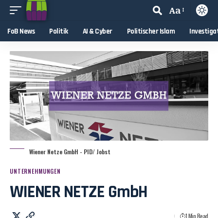
Aa
FoB News
Politik
AI & Cyber
Politischer Islam
Investiga
Wiener Netze GmbH - PID/ Jobst
UNTERNEHMUNGEN
WIENER NETZE GmbH
1 Min Read