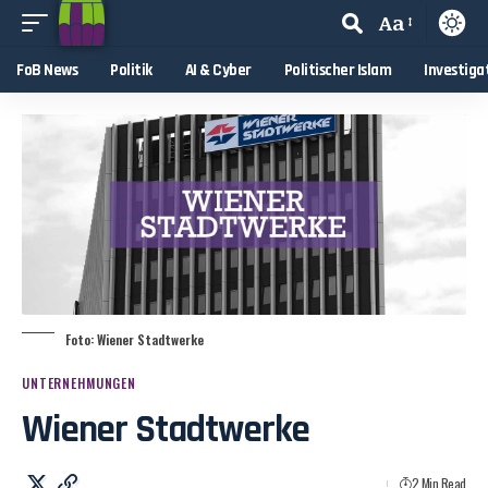
Aa
FoB News
Politik
AI & Cyber
Politischer Islam
Investiga
Foto: Wiener Stadtwerke
UNTERNEHMUNGEN
Wiener Stadtwerke
2 Min Read