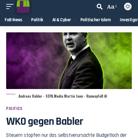
Aa
FoB News
Politik
AI & Cyber
Politischer Islam
Investiga
Andreas Babler - SEPA.Media Martin Juen - RunwayFoB AI
POLITICS
WKO gegen Babler
Steuern stopfen nur das selbstverursachte Budgetloch der