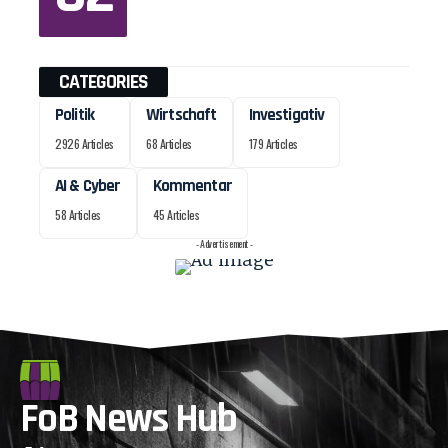
CATEGORIES
Politik
Wirtschaft
Investigativ
2926 Articles
68 Articles
179 Articles
AI & Cyber
Kommentar
58 Articles
45 Articles
- Advertisement -
FoB News Hub