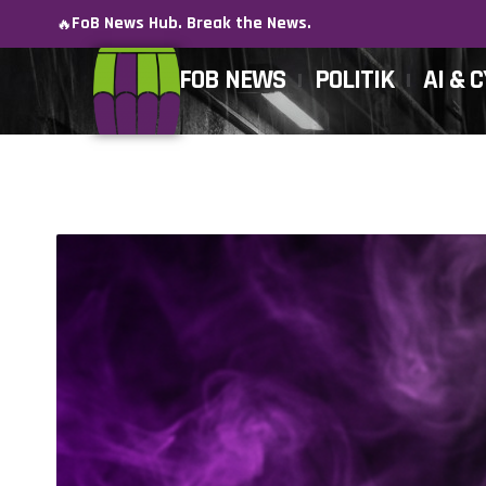
FoB News Hub. Break the News.
🔥
FOB NEWS
POLITIK
AI & 