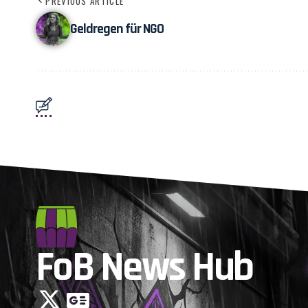
PREVIOUS ARTICLE
Geldregen für NGO
FoB News Hub