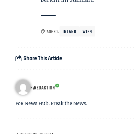
TAGGED:
INLAND
WIEN
Share This Article
REDAKTION
By
FoB News Hub. Break the News.