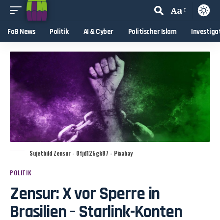
Aa
FoB News
Politik
AI & Cyber
Politischer Islam
Investiga
Sujetbild Zensur - 0fjd125gk87 - Pixabay
POLITIK
Zensur: X vor Sperre in
Brasilien – Starlink-Konten