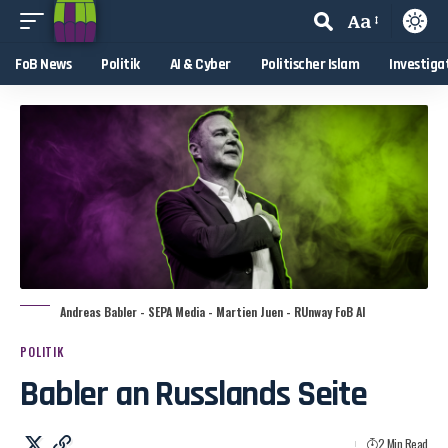
Aa
FoB News
Politik
AI & Cyber
Politischer Islam
Investiga
Andreas Babler - SEPA Media - Martien Juen - RUnway FoB AI
POLITIK
Babler an Russlands Seite
2 Min Read