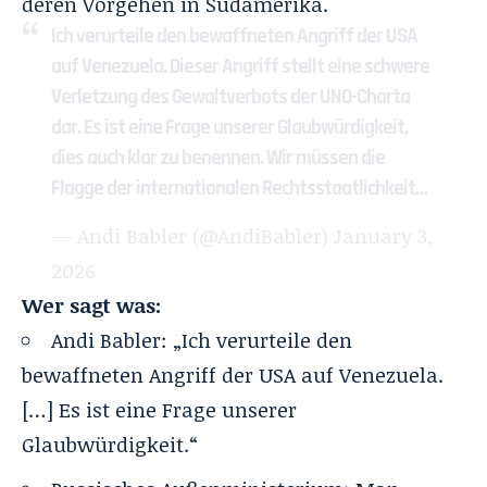
deren Vorgehen in Südamerika.
Ich verurteile den bewaffneten Angriff der USA
auf Venezuela. Dieser Angriff stellt eine schwere
Verletzung des Gewaltverbots der UNO-Charta
dar. Es ist eine Frage unserer Glaubwürdigkeit,
dies auch klar zu benennen. Wir müssen die
Flagge der internationalen Rechtsstaatlichkeit…
— Andi Babler (@AndiBabler)
January 3,
2026
Wer sagt was:
Andi Babler: „Ich verurteile den
bewaffneten Angriff der USA auf Venezuela.
[…] Es ist eine Frage unserer
Glaubwürdigkeit.“