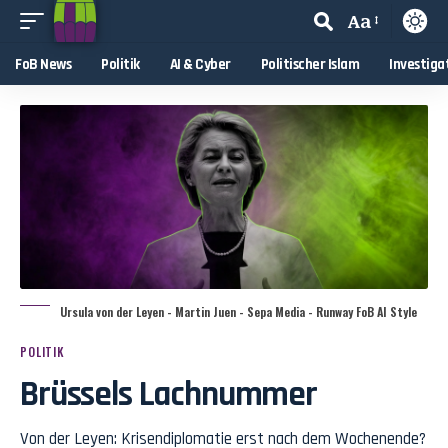
Aa
FoB News
Politik
AI & Cyber
Politischer Islam
Investiga
Ursula von der Leyen - Martin Juen - Sepa Media - Runway FoB AI Style
POLITIK
Brüssels Lachnummer
Von der Leyen: Krisendiplomatie erst nach dem Wochenende?